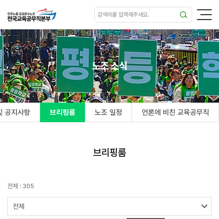
노조 소식
및 공지사항
브리핑룸
노조 일정
언론에 비친 교육공무직
브리핑룸
전체 : 305